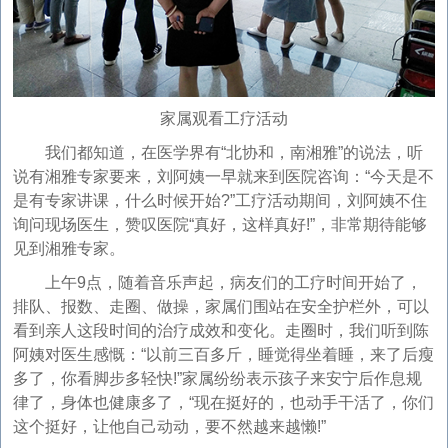
家属观看工疗活动
我们都知道，在医学界有“北协和，南湘雅”的说法，听
说有湘雅专家要来，刘阿姨一早就来到医院咨询：“今天是不
是有专家讲课，什么时候开始?”工疗活动期间，刘阿姨不住
询问现场医生，赞叹医院“真好，这样真好!”，非常期待能够
见到湘雅专家。
上午9点，随着音乐声起，病友们的工疗时间开始了，
排队、报数、走圈、做操，家属们围站在安全护栏外，可以
看到亲人这段时间的治疗成效和变化。走圈时，我们听到陈
阿姨对医生感慨：“以前三百多斤，睡觉得坐着睡，来了后瘦
多了，你看脚步多轻快!”家属纷纷表示孩子来安宁后作息规
律了，身体也健康多了，“现在挺好的，也动手干活了，你们
这个挺好，让他自己动动，要不然越来越懒!”