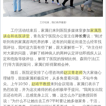
工疗结束，我们秩序撤退!
工疗活动结束后，家属们来到医院多媒体室参加
家属恳
谈会和名医讲堂
，青岛安宁医院办公室主任
许长青
说：“刚才
听到有的家属咨询托养的事，还有的问最近街道怎么经常找
我评估，我对这方面有些了解，跟大家解答一下。”许主任针
对大家的问题，讲解了精神病人的两种认定评估即残疾人认
定和危险等级评估， 解答了医院的报销比例、森田疗法(工
疗)等方面的疑问，家属们听得聚精会神。
随后，医院还安排了心理咨询师
赵汉青老师
为大家做心
理辅导，鼓励家属积极应对，从多角度看问题，不钻牛角
尖。上午10:50，
赵靖平教授
来到会议现场，家属们表示了
热烈欢迎，并为这次难得的机会积极举手提问。“我闺女出院
后还在吃药，总感觉身上沉，懒，这怎么办?”赵教授回答
说：“为什么不让她出去工作?平时要让她多做家务，干活，